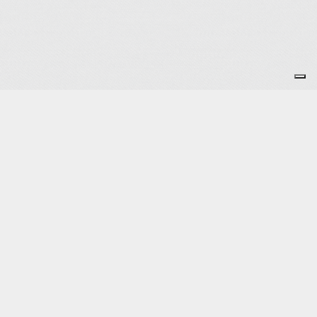
Je m'abonne à la newsletter
OK
Plan du site
Licences
Mentions légales
CGUV
Paramétrer vos cookies
Se connecter
Propulsé par AssoConnect, le logiciel des