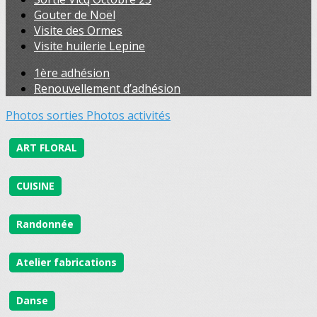
Gouter de Noël
Visite des Ormes
Visite huilerie Lepine
1ère adhésion
Renouvellement d’adhésion
Photos sorties
Photos activités
ART FLORAL
CUISINE
Randonnée
Atelier fabrications
Danse