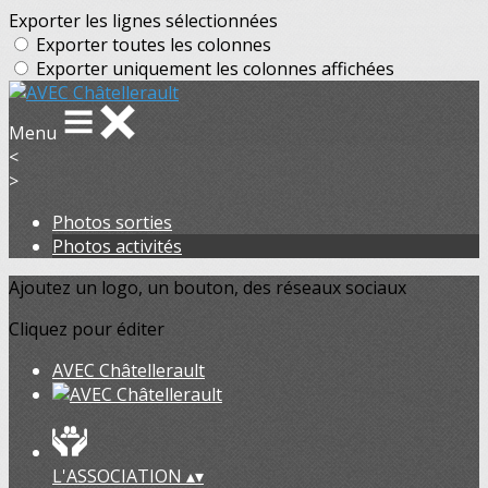
Exporter les lignes sélectionnées
Exporter toutes les colonnes
Exporter uniquement les colonnes affichées
Menu
<
>
Photos sorties
Photos activités
Ajoutez un logo, un bouton, des réseaux sociaux
Cliquez pour éditer
AVEC Châtellerault
L'ASSOCIATION
▴
▾