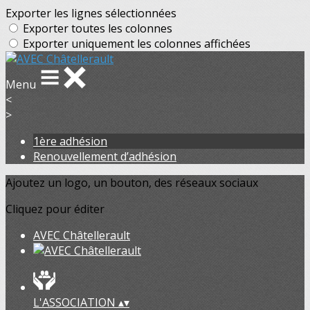
Exporter les lignes sélectionnées
Exporter toutes les colonnes
Exporter uniquement les colonnes affichées
Menu
<
>
1ère adhésion
Renouvellement d’adhésion
Ajoutez un logo, un bouton, des réseaux sociaux
Cliquez pour éditer
AVEC Châtellerault
L'ASSOCIATION
▴
▾