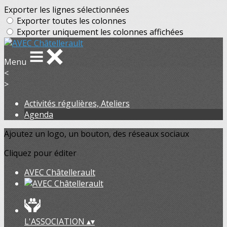
Exporter les lignes sélectionnées
Exporter toutes les colonnes
Exporter uniquement les colonnes affichées
Menu
<
>
Activités régulières, Ateliers
Agenda
Ajoutez un logo, un bouton, des réseaux sociaux
Cliquez pour éditer
AVEC Châtellerault
L'ASSOCIATION
▴
▾