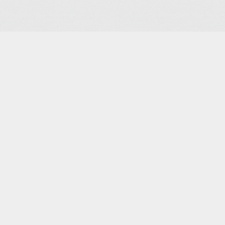
Je m'abonne à la newsletter
OK
Plan du site
Licences
Mentions légales
CGUV
Paramétrer vos cookies
Se connecter
Propulsé par AssoConnect, le logiciel des associations
Notification