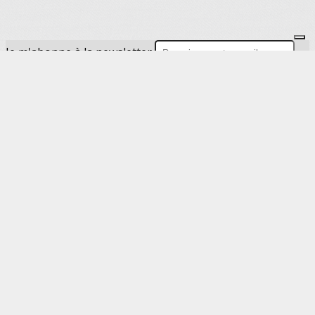
Je m'abonne à la newsletter
OK
Plan du site
Licences
Mentions légales
CGUV
Paramétrer vos cookies
Se connecter
Propulsé par AssoConnect, le logiciel des
associations de Loisirs
Vos choix en matière de confidentialité